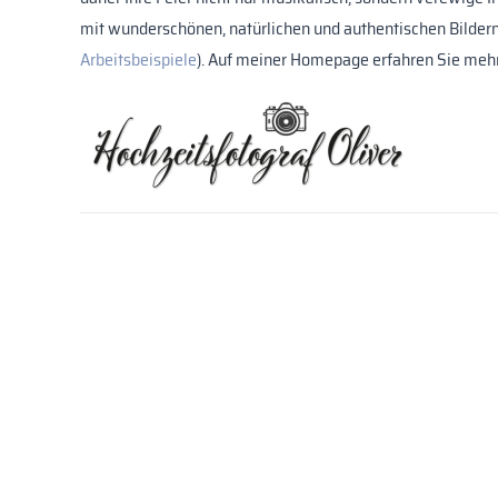
mit wunderschönen, natürlichen und authentischen Bildern
Arbeitsbeispiele
). Auf meiner Homepage erfahren Sie mehr
Baby- und Babybauchfotografin Tina Kraus
Meine Frau Tina ist Kinderkrankenschwester und Babyfoto
"The family Story" begleiten wir Sie fotografisch durch die
Lebens. Dazu gehören natürlich auch wundervolle Fotos 
Hier gelangen Sie zu ihrer Homepage:
tinakraus-babyfotog