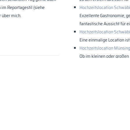
 im Reportagestil (siehe
Hochzeitslocation Schwäb
 über mich.
Exzellente Gastronomie, ge
fantastische Aussicht für e
Hochzeitslocation Schwäb
Eine einmalige Location is
Hochzeitslocation Münsin
Ob im kleinen oder großen
exklusive Location für Ihre
grafin. Mit unserem Konzept
Sonstige Dienstleister
 wichtigsten Stationen Ihres
Eures Babys und vom Babybauch.
Das richtige Outfit für Eure Hoch
rafie.de
Für
Brautmoden
und
Bräutiga
Stuttgart.