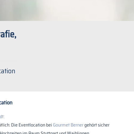
afie,
cation
cation
dt:
lich: Die Eventlocation bei
Gourmet Berner
gehört sicher
 Hochzeiten im Raum Stuttgart und Waiblingen.