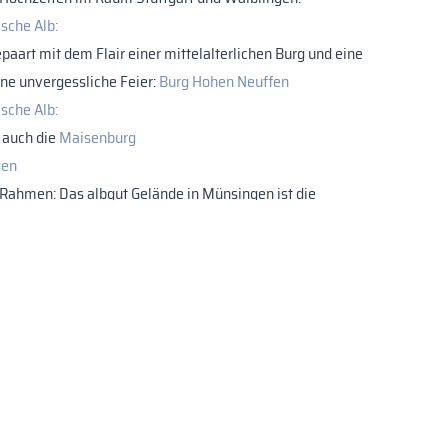
ische Alb:
paart mit dem Flair einer mittelalterlichen Burg und eine
ine unvergessliche Feier:
Burg Hohen Neuffen
ische Alb:
t auch die
Maisenburg
gen
 Rahmen: Das albgut Gelände in Münsingen ist die
 Hochzeit.
zeit:
mmode
in Stuttgart empfehle ich Ihnen das Hochzeitshaus