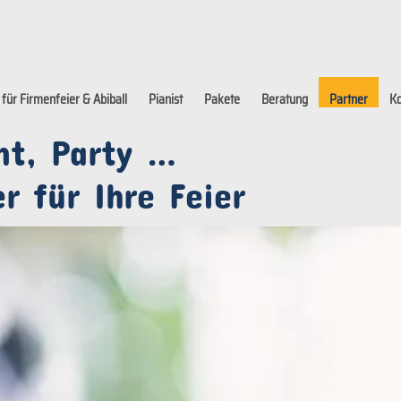
 für Firmenfeier & Abiball
Pianist
Pakete
Beratung
Partner
Ko
nt, Party …
r für Ihre Feier