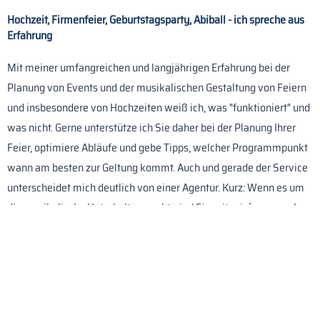
Hochzeit, Firmenfeier, Geburtstagsparty, Abiball - ich spreche aus
Erfahrung
Mit meiner umfangreichen und langjährigen Erfahrung bei der
Planung von Events und der musikalischen Gestaltung von Feiern
und insbesondere von Hochzeiten weiß ich, was "funktioniert" und
was nicht. Gerne unterstütze ich Sie daher bei der Planung Ihrer
Feier, optimiere Abläufe und gebe Tipps, welcher Programmpunkt
wann am besten zur Geltung kommt. Auch und gerade der Service
unterscheidet mich deutlich von einer Agentur. Kurz: Wenn es um
die musikalische Unterhaltung geht, sind Sie mit mir
immer gut
beraten rund um Ihre Feier
.
Ich kenne auch sehr viele Locations und kann Ihnen sagen, welche
für Ihre Feier geeignet ist und was Sie bei der Auswahl Ihrer
Location beachten sollten.