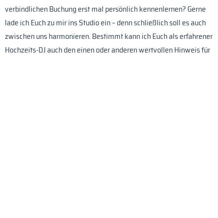
verbindlichen Buchung erst mal persönlich kennenlernen? Gerne
lade ich Euch zu mir ins Studio ein – denn schließlich soll es auch
zwischen uns harmonieren. Bestimmt kann ich Euch als erfahrener
Hochzeits-DJ auch den einen oder anderen wertvollen Hinweis für
einen optimalen Festablauf mitgeben.
3. Buchen:
Ihr möchtet mich als Hochzeits-DJ für Ihre Feier buchen? Gerne!
Damit keine Fragen offen bleiben, soll ein Gastspielvertrag die
Eckpunkte des Engagements verbindlich fixieren: Ort,
Datum/Uhrzeit und die vereinbarte Gage.
4. Im Gespräch bleiben:
Als "Euer" DJ Hochzeit bin ich immer persönlich für Euch da. Ihr
wollt mich über Details zu Eurer Feier informieren? Gerne! Ihr habt
noch bestimmte Musikwünsche oder braucht Tips für den