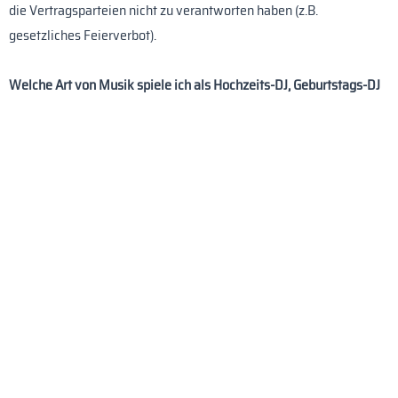
die Vertragsparteien nicht zu verantworten haben (z.B.
gesetzliches Feierverbot).
Welche Art von Musik spiele ich als Hochzeits-DJ, Geburtstags-DJ
oder DJ Firmenfeier?
Immer diejenige, die bei Ihren Gäste am besten ankommt und die
Tanzfläche zum Beben bringt. Es gibt keine vorgefertigten
Playlists. Als Allround-DJ habe ich auf alle Musikrichtungen und
die entsprechenden Hits sofort Zugriff und reagiere individuell auf
Euch und Eure Gäste. Natürlich immer die aktuellen Top-20. Aber
auch die „Klassiker“ aus den vergangenen fünf Jahrzehnten Pop,
Rock, Dance, Schlager/Discofox etc.
Kann man sich bestimmte Titel beim DJ wünschen?
Selbstverständlich kann man direkt bei mir am DJ-Pult Wünsche
äußern, die ich dann zu gegebener Zeit und wenn sie passen